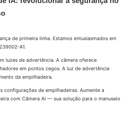
e IA: revolucionar a segurança no
ho
ança de primeira linha. Estamos entusiasmados em
-239002-A1.
om luzes de advertência. A câmera oferece
alhadores em pontos cegos. A luz de advertência
imento da empilhadeira.
 às configurações de empilhadeiras. Aumente a
adeira com Câmera AI — sua solução para o manuseio