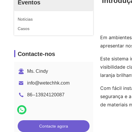
Introduç
Eventos
Notícias
Casos
Em ambientes 
apresentar n
Contacte-nos
Este sistema 
visibilidade 
Ms. Cindy
laranja brilh
info@wetechhk.com
Com fácil ins
86--13924120087
segurança e a
de materiais m
Contacte agora