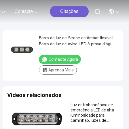
Contacte-Nos
Citações
os
Barra de luz de Strobe de âmbar flexível
Barra de luz de aviso LED à prova d'água
9W
Contacte Agora
Aprenda Mais
Vídeos relacionados
Luz estroboscópica de
emergência LED de alta
luminosidade para
caminhão, luzes de
emergência LED para