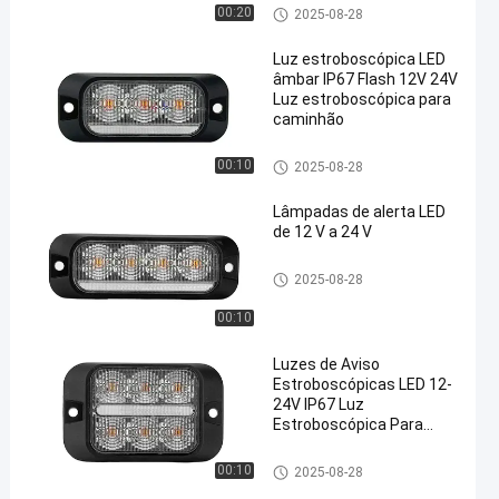
veículos de 18W
Lâmpada de estroboscópio de
00:20
2025-08-28
camião
Luz estroboscópica LED
âmbar IP67 Flash 12V 24V
Luz estroboscópica para
caminhão
Lâmpada de estroboscópio de
00:10
2025-08-28
camião
Lâmpadas de alerta LED
de 12 V a 24 V
Lâmpada de estroboscópio de
2025-08-28
camião
00:10
Luzes de Aviso
Estroboscópicas LED 12-
24V IP67 Luz
Estroboscópica Para
Caminhão Empilhadeira
Trator Escavadeira
Lâmpada de estroboscópio de
00:10
2025-08-28
camião