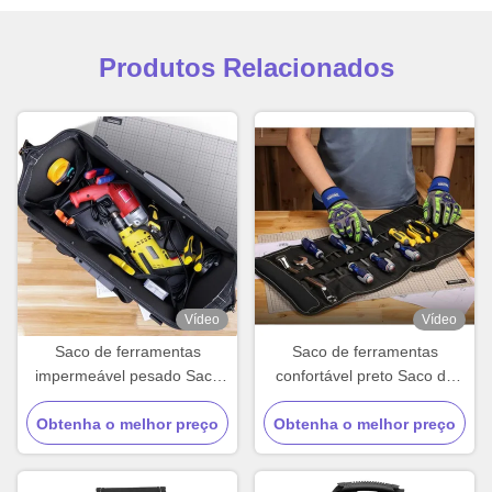
Produtos Relacionados
Vídeo
Vídeo
Saco de ferramentas
Saco de ferramentas
impermeável pesado Saco
confortável preto Saco de
de ferramentas de
ferramentas com
manutenção personalizado
Obtenha o melhor preço
Obtenha o melhor preço
capacidade média
Médio macio