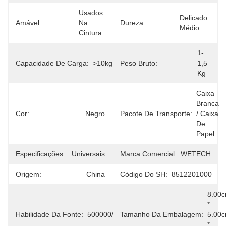
Usados 
Delicado 
Amável.:
Na 
Dureza:
Médio
Cintura
1-
Capacidade De Carga:
>10kg
Peso Bruto:
1,5 
Kg
Caixa 
Branca 
Cor:
Negro
Pacote De Transporte:
/ Caixa 
De 
Papel
Especificações:
Universais
Marca Comercial:
WETECH
Origem:
China
Código Do SH:
8512201000
8.00c
* 
Habilidade Da Fonte:
500000/ano
Tamanho Da Embalagem:
5.00c
* 