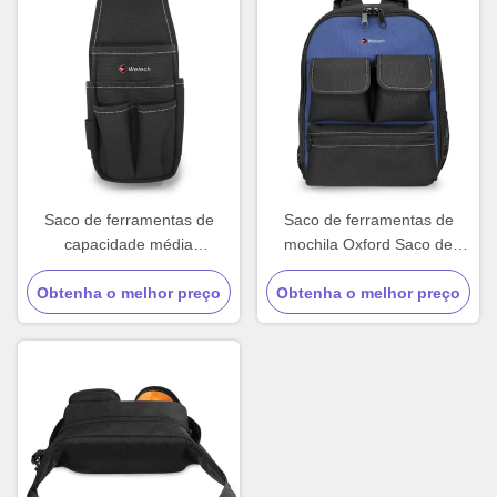
Saco de ferramentas de
Saco de ferramentas de
capacidade média
mochila Oxford Saco de
impermeável Saco de
ferramentas de bolso preto
ferramentas portátil cintura
Obtenha o melhor preço
Obtenha o melhor preço
com saco de cintura
preto