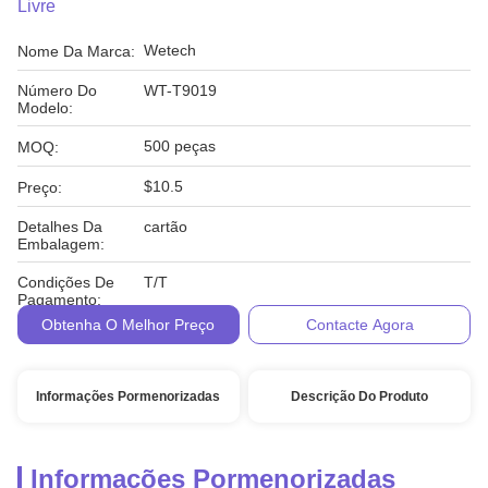
Livre
Wetech
Nome Da Marca:
Número Do
WT-T9019
Modelo:
500 peças
MOQ:
$10.5
Preço:
Detalhes Da
cartão
Embalagem:
Condições De
T/T
Pagamento:
Obtenha O Melhor Preço
Contacte Agora
Informações Pormenorizadas
Descrição Do Produto
Informações Pormenorizadas