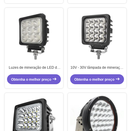
Luzes de mineração de LED de
10V - 30V lâmpada de mineração
36V 27W Tractor Luzes de
LED 48W quadrado LED luzes de
inundação de LED IP67
trabalho profissional
Obtenha o melhor preço
Obtenha o melhor preço
Comercial