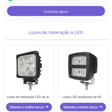
Contacte agora
Luzes de mineração a LED
Luzes de mineração LED de alta
Luzes LED quadradas de 40W
potência 40W Quadrado Luzes
9V 80V Luzes off-road para
de caminhão 12V personalizadas
caminhões
Obtenha o melhor preço
Obtenha o melhor preço