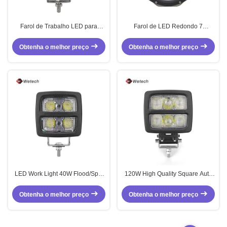
Farol de Trabalho LED para
Farol de LED Redondo 7
Tratores e Máquinas Pesadas
polegadas 90W para Condução
com Cabeça Quadrada, Feixe de
Off-Road para Pick-up, SUV, ATV
Obtenha o melhor preço
Obtenha o melhor preço
Inundação/Foco
LED Work Light 40W Flood/Spot
120W High Quality Square Auto
Beam Square Headlight Heavy
Lighting Tractor Forklift Heavy
Duty Tractor Machinery Led Work
Duty Work Light
Obtenha o melhor preço
Obtenha o melhor preço
Light