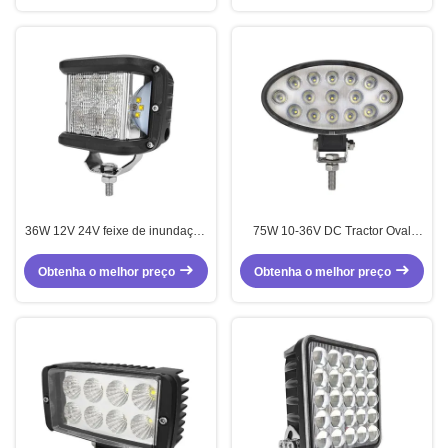
36W 12V 24V feixe de inundação
75W 10-36V DC Tractor Oval
dupla cor lateral Strobe LED luz
Forklift Luz de trabalho LED
de trabalho
Obtenha o melhor preço
Obtenha o melhor preço