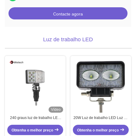
Contacte agora
Luz de trabalho LED
Vídeo
240 graus luz de trabalho LED
20W Luz de trabalho LED Luz de
54W LED luzes auxiliares à prova
inundação para motocicleta SUV
de água
ATV Tractor
Obtenha o melhor preço
Obtenha o melhor preço