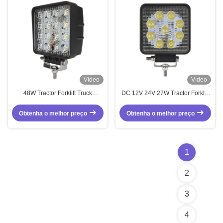
Vídeo
Vídeo
48W Tractor Forklift Truck
DC 12V 24V 27W Tractor Forklift
Floodlight Luz de trabalho LED
Luz de trabalho LED Luz
dianteira LED
Obtenha o melhor preço
Obtenha o melhor preço
1
2
3
4