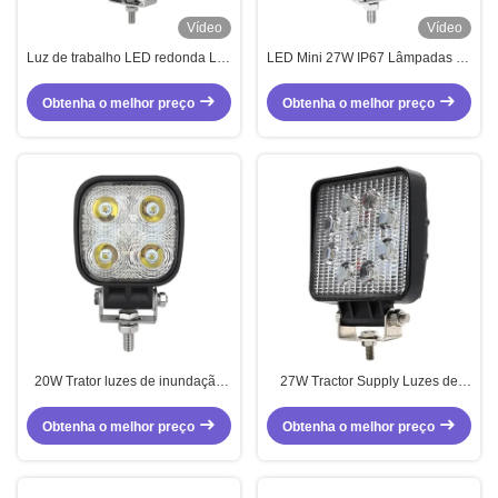
Vídeo
Vídeo
Luz de trabalho LED redonda Luz
LED Mini 27W IP67 Lâmpadas de
auxiliar LED à prova d'água 24W
trabalho Veículo Lâmpada
Com caixa de alumínio fundido
redonda
Obtenha o melhor preço
Obtenha o melhor preço
20W Trator luzes de inundação
27W Tractor Supply Luzes de
LED à prova d'água Lâmpadas
Inundação Branco Luz de
para tratores
Trabalho Com Interruptor
Obtenha o melhor preço
Obtenha o melhor preço