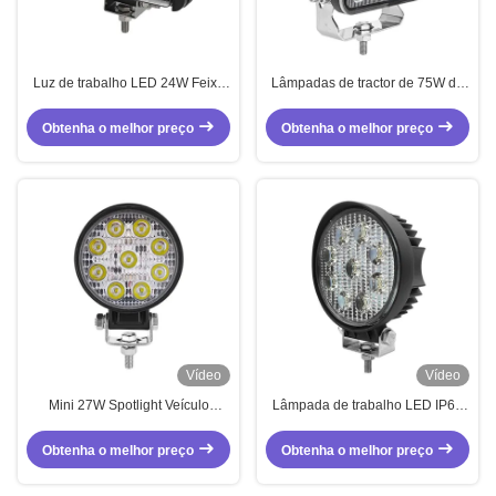
Luz de trabalho LED 24W Feixe
Lâmpadas de tractor de 75W de
de inundação 12-24V DC Offroad
alto brilho Luz de trabalho azul
Trucks Tractor
IP67 com caixa de alumínio
Obtenha o melhor preço
Obtenha o melhor preço
fundido
Vídeo
Vídeo
Mini 27W Spotlight Veículo
Lâmpada de trabalho LED IP67
Redondo LED Luz de Trabalho
27W resistente à água
China
Obtenha o melhor preço
Obtenha o melhor preço