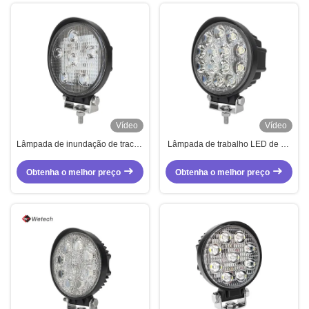
Vídeo
Vídeo
Lâmpada de inundação de tractor
Lâmpada de trabalho LED de 42
de empilhadeira DC 12V 24V
W
18W
Obtenha o melhor preço
Obtenha o melhor preço