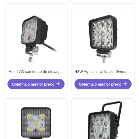
Mini 27W caminhão de elevação
48W Agricultura Tractor Sweeper
LED Luz de trabalho Quadrado
Veículo LED Luz de Trabalho
Farol
Com Interruptor
Obtenha o melhor preço
Obtenha o melhor preço