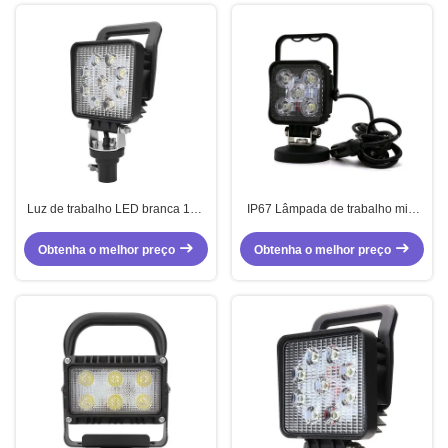
Luz de trabalho LED branca 10V
IP67 Lâmpada de trabalho mini
- 36V Luz de inundação com
LED 15W Lâmpadas de trabalho
interruptor e alça
portáteis montadas em caminhão
Obtenha o melhor preço
Obtenha o melhor preço