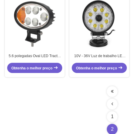
5.6 polegadas Oval LED Tractor
10V - 36V Luz de trabalho LED
Lights 36W Tractor Floodlight
27W Luzes redondas de trabalho
personalizado
com câmera HD
Obtenha o melhor preço
Obtenha o melhor preço
1
2