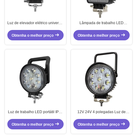
Luz de elevador elétrico universal
Lâmpada de trabalho LED
DC 12V 24V 15W
quadrada 27W com interruptor de
ligação/desligação e portátil 10-
Obtenha o melhor preço
Obtenha o melhor preço
36V
Luz de trabalho LED portátil IP67
12V 24V 4 polegadas Luz de
LED Faróis de empilhadeira 27W
trabalho 27W Spot Luz de
Com interruptor
trabalho com base magnética
Obtenha o melhor preço
Obtenha o melhor preço