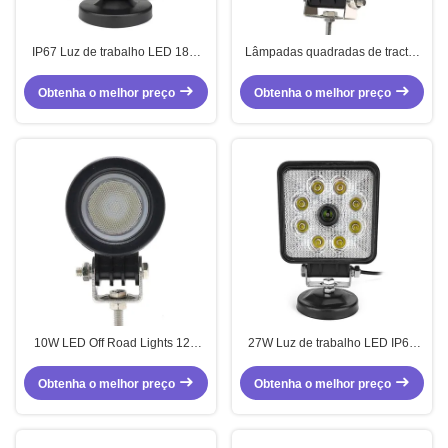
IP67 Luz de trabalho LED 18W
Lâmpadas quadradas de tractor
Luzes de local de trabalho 6000K
27W LED Farol de trabalho IP67
Com plugue de porta e isqueiro
Com interruptor
Obtenha o melhor preço
Obtenha o melhor preço
de cigarro
10W LED Off Road Lights 12V
27W Luz de trabalho LED IP67
24V resistente à água Luz de
Luz de trabalho pesado 10V -
trabalho 4X4 ATV Motor
36V DC Com câmera de visão
Obtenha o melhor preço
Obtenha o melhor preço
traseira