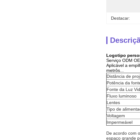
Destacar:
Descriç
Logotipo person
Serviço ODM O
Aplicável a empi
metrôs...
Distância de pro
Potência da font
Fonte da Luz Vi
Fluxo luminoso
Lentes
Tipo de aliment
Voltagem
Impermeável
De acordo com o 
espaço grande po