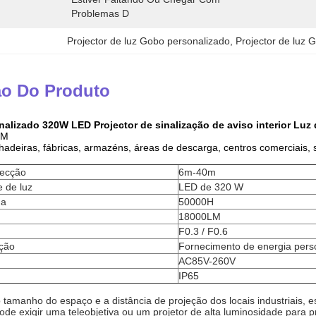
Problemas D
Projector de luz Gobo personalizado
, 
Projector de luz
ão Do Produto
alizado 320W LED Projector de sinalização de aviso interior Luz 
EM
lhadeiras, fábricas, armazéns, áreas de descarga, centros comerciais, 
jecção
6m-40m
e de luz
LED de 320 W
da
50000H
18000LM
F0.3 / F0.6
ação
Fornecimento de energia pers
AC85V-260V
IP65
tamanho do espaço e a distância de projeção dos locais industriais, 
de exigir uma teleobjetiva ou um projetor de alta luminosidade para p