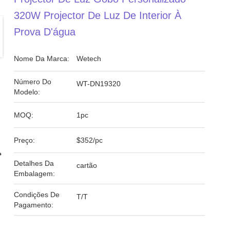
320W Projector De Luz De Interior À
Prova D'água
Nome Da Marca:
Wetech
Número Do
WT-DN19320
Modelo:
MOQ:
1pc
Preço:
$352/pc
Detalhes Da
cartão
Embalagem:
Condições De
T/T
Pagamento: