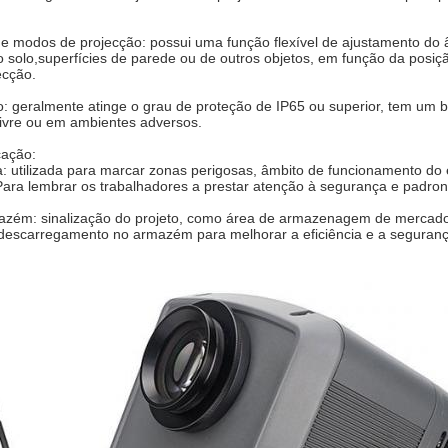
 modos de projecção: possui uma função flexível de ajustamento do ân
 solo,superfícies de parede ou de outros objetos, em função da posi
ecção.
o: geralmente atinge o grau de proteção de IP65 ou superior, tem um
livre ou em ambientes adversos.
cação:
ca: utilizada para marcar zonas perigosas, âmbito de funcionamento d
Para lembrar os trabalhadores a prestar atenção à segurança e padro
mazém: sinalização do projeto, como área de armazenagem de mercado
escarregamento no armazém para melhorar a eficiência e a segurança 