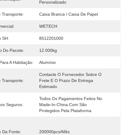
Personalizado
 Transporte:
Caixa Branca / Caixa De Papel
ercial:
WETECH
o SH:
8512201000
o Do Pacote:
12.000kg
 Para A Habitação:
Alumínio
Contacte O Fornecedor Sobre O 
 Transporte:
Frete E O Prazo De Entrega 
Estimado.
Todos Os Pagamentos Feitos No 
os Seguros:
Made-In-China.com São 
Protegidos Pela Plataforma.
e Da Fonte:
200000pcs/mês