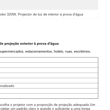
 Gobo 320W
, 
Projector de luz de interior à prova d'água
de projeção exterior à prova d'água
supermercados, estacionamentos, hotéis, ruas, escritórios,
onalizado
escolha o projetor com a proporção de projeção adequada.
Um
rojetar um padrão claro e grande o suficiente a uma longa