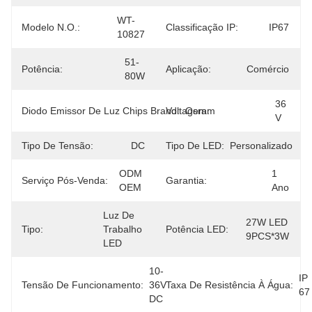
WT-
Modelo N.O.:
Classificação IP:
IP67
10827
51-
Potência:
Aplicação:
Comércio
80W
36 
Diodo Emissor De Luz Chips Brand:
Voltagem:
Osram
V
Tipo De Tensão:
DC
Tipo De LED:
Personalizado
ODM 
1 
Serviço Pós-Venda:
Garantia:
OEM
Ano
Luz De 
27W LED 
Tipo:
Trabalho 
Potência LED:
9PCS*3W
LED
10-
IP 
Tensão De Funcionamento:
36V 
Taxa De Resistência À Água:
67
DC