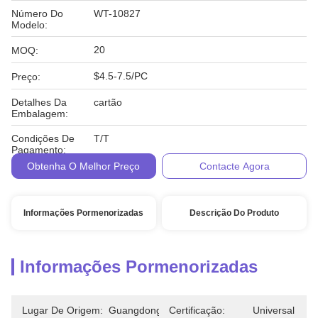
Número Do
WT-10827
Modelo:
20
MOQ:
$4.5-7.5/PC
Preço:
Detalhes Da
cartão
Embalagem:
Condições De
T/T
Pagamento:
Obtenha O Melhor Preço
Contacte Agora
Informações Pormenorizadas
Descrição Do Produto
Informações Pormenorizadas
Lugar De Origem:
Guangdong
Certificação:
Universal