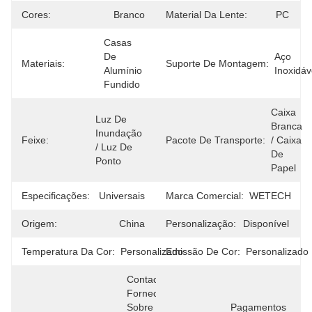
Cores:
Branco
Material Da Lente:
PC
Casas 
De 
Aço 
Materiais:
Suporte De Montagem:
Alumínio 
Inoxidáv
Fundido
Caixa 
Luz De 
Branca 
Inundação 
Feixe:
Pacote De Transporte:
/ Caixa 
/ Luz De 
De 
Ponto
Papel
Especificações:
Universais
Marca Comercial:
WETECH
Origem:
China
Personalização:
Disponível
Temperatura Da Cor:
Personalizado
Emissão De Cor:
Personalizado
Contacte O 
Fornecedor 
Sobre O 
Pagamentos 