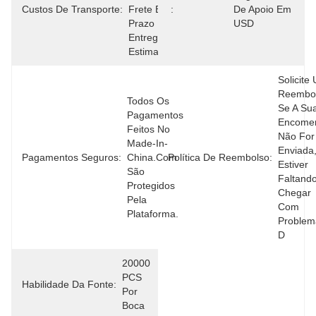
Custos De Transporte:
Frete E O 
:
De Apoio Em 
Prazo De 
USD
Entrega 
Estimado.
Solicite 
Reembol
Todos Os 
Se A Sua
Pagamentos 
Encomen
Feitos No 
Não For 
Made-In-
Enviada,
Pagamentos Seguros:
China.com 
Política De Reembolso:
Estiver 
São 
Faltando
Protegidos 
Chegar 
Pela 
Com 
Plataforma.
Problem
D
20000 
PCS 
Habilidade Da Fonte:
Por 
Boca