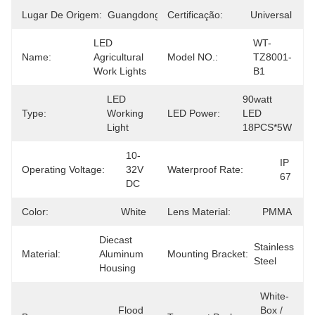
Lugar De Origem:
Guangdong
Certificação:
Universal
LED 
WT-
Name:
Agricultural 
Model NO.:
TZ8001-
Work Lights
B1
LED 
90watt 
Type:
Working 
LED Power:
LED 
Light
18PCS*5W
10-
IP 
Operating Voltage:
32V 
Waterproof Rate:
67
DC
Color:
White
Lens Material:
PMMA
Diecast 
Stainless 
Material:
Aluminum 
Mounting Bracket:
Steel
Housing
White-
Flood 
Box / 