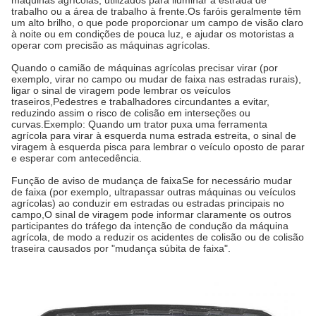
máquinas agrícolas, utilizados para iluminar a estrada de
trabalho ou a área de trabalho à frente.
Os faróis geralmente têm
um alto brilho, o que pode proporcionar um campo de visão claro
à noite ou em condições de pouca luz, e ajudar os motoristas a
operar com precisão as máquinas agrícolas.
Quando o camião de máquinas agrícolas precisar virar (por
exemplo, virar no campo ou mudar de faixa nas estradas rurais),
ligar o sinal de viragem pode lembrar os veículos
traseiros,Pedestres e trabalhadores circundantes a evitar,
reduzindo assim o risco de colisão em interseções ou
curvas.
Exemplo: Quando um trator puxa uma ferramenta
agrícola para virar à esquerda numa estrada estreita, o sinal de
viragem à esquerda pisca para lembrar o veículo oposto de parar
e esperar com antecedência.
Função de aviso de mudança de faixa
Se for necessário mudar
de faixa (por exemplo, ultrapassar outras máquinas ou veículos
agrícolas) ao conduzir em estradas ou estradas principais no
campo,O sinal de viragem pode informar claramente os outros
participantes do tráfego da intenção de condução da máquina
agrícola, de modo a reduzir os acidentes de colisão ou de colisão
traseira causados por "mudança súbita de faixa".