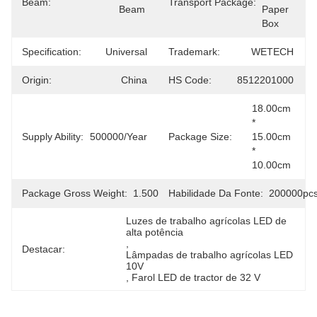
Beam:
Transport Package:
Beam
Paper 
Box
Specification:
Universal
Trademark:
WETECH
Origin:
China
HS Code:
8512201000
18.00cm 
* 
Supply Ability:
500000/Year
Package Size:
15.00cm 
* 
10.00cm
Package Gross Weight:
1.500kg
Habilidade Da Fonte:
200000pc
Luzes de trabalho agrícolas LED de 
alta potência
, 
Destacar:
Lâmpadas de trabalho agrícolas LED 
10V
, 
Farol LED de tractor de 32 V