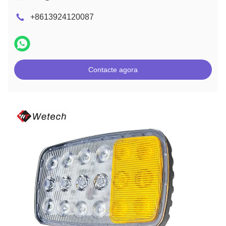
+8613924120087
Contacte agora