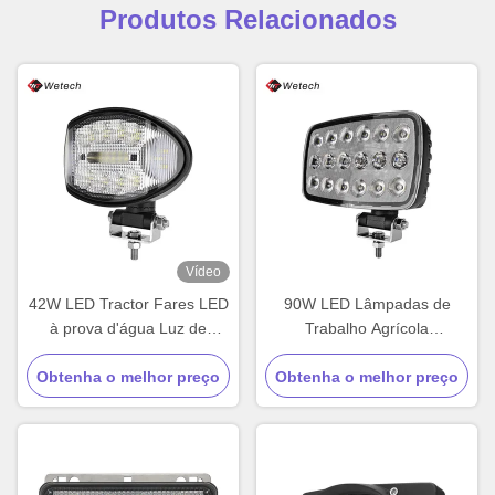
Produtos Relacionados
Vídeo
42W LED Tractor Fares LED
90W LED Lâmpadas de
à prova d'água Luz de
Trabalho Agrícola
trabalho personalizado com
Personalizado Automóvel
Obtenha o melhor preço
base rotativa ajustável
LED Luz de Trabalho IP67
Obtenha o melhor preço
Bracket ajustável