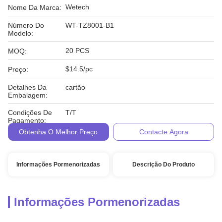
Wetech
Nome Da Marca:
Número Do
WT-TZ8001-B1
Modelo:
20 PCS
MOQ:
$14.5/pc
Preço:
Detalhes Da
cartão
Embalagem:
Condições De
T/T
Pagamento:
Obtenha O Melhor Preço
Contacte Agora
Informações Pormenorizadas
Descrição Do Produto
Informações Pormenorizadas