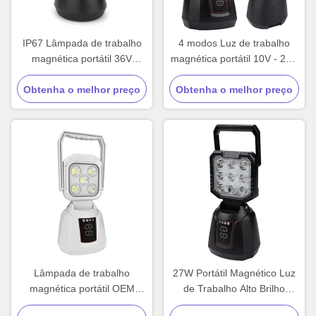
IP67 Lâmpada de trabalho
4 modos Luz de trabalho
magnética portátil 36V
magnética portátil 10V - 24V
Lâmpada de acampamento
Luz de acampamento LED
Obtenha o melhor preço
ao ar livre personalizada
Obtenha o melhor preço
portátil
Lâmpada de trabalho
27W Portátil Magnético Luz
magnética portátil OEM
de Trabalho Alto Brilho
Lâmpada de emergência de
Magnético Recarregável Luz