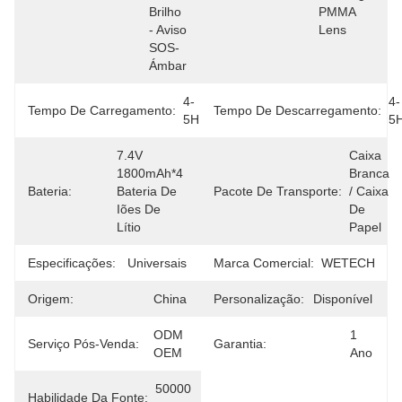
Brilho 
PMMA 
- Aviso 
Lens
SOS-
Ámbar
4-
4-
Tempo De Carregamento:
Tempo De Descarregamento:
5H
5
7.4V 
Caixa 
1800mAh*4 
Branca 
Bateria:
Bateria De 
Pacote De Transporte:
/ Caixa 
Iões De 
De 
Lítio
Papel
Especificações:
Universais
Marca Comercial:
WETECH
Origem:
China
Personalização:
Disponível
ODM 
1 
Serviço Pós-Venda:
Garantia:
OEM
Ano
50000 
Habilidade Da Fonte: