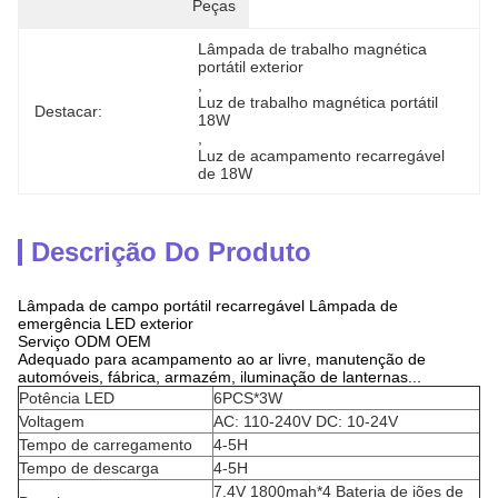
Peças
Lâmpada de trabalho magnética 
portátil exterior
, 
Luz de trabalho magnética portátil 
Destacar:
18W
, 
Luz de acampamento recarregável 
de 18W
Descrição Do Produto
Lâmpada de campo portátil recarregável Lâmpada de
emergência LED exterior
Serviço ODM OEM
Adequado para acampamento ao ar livre, manutenção de
automóveis, fábrica, armazém, iluminação de lanternas...
Potência LED
6PCS*3W
Voltagem
AC: 110-240V DC: 10-24V
Tempo de carregamento
4-5H
Tempo de descarga
4-5H
7.4V 1800mah*4 Bateria de iões de