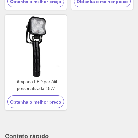
Obtenha o melhor preço
LED recarregável exterior
Obtenha o melhor preço
OEM
15W
Lâmpada LED portátil
personalizada 15W
Lâmpada LED de
Obtenha o melhor preço
acampamento IP65
Contato rápido