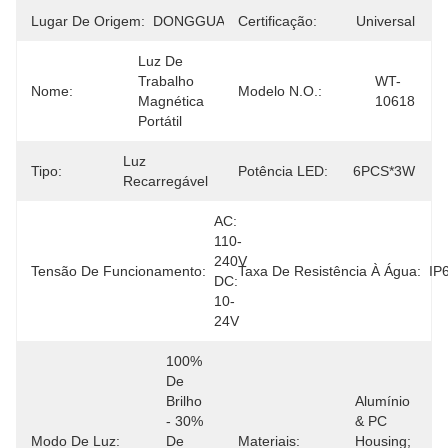
Lugar De Origem:
DONGGUAN
Certificação:
Universal
Luz De 
Trabalho 
WT-
Nome:
Modelo N.O.:
Magnética 
10618
Portátil
Luz 
Tipo:
Potência LED:
6PCS*3W
Recarregável
AC: 
110-
240V 
Tensão De Funcionamento:
Taxa De Resistência À Água:
IP
DC: 
10-
24V
100% 
De 
Brilho 
Alumínio 
- 30% 
& PC 
Modo De Luz:
De 
Materiais:
Housing; 