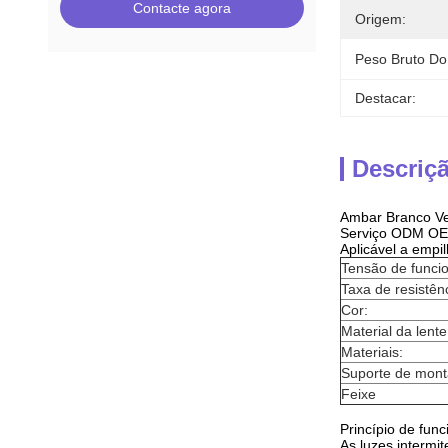
Contacte agora
Origem:
Peso Bruto Do
Destacar:
Descriç
Ambar Branco Ve
Serviço ODM O
Aplicável a empil
Tensão de funci
Taxa de resistên
Cor:
Material da lente
Materiais:
Suporte de mon
Feixe
Princípio de fun
As luzes intermi