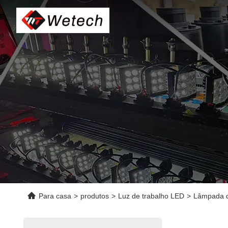
Para casa
>
produtos
>
Luz de trabalho LED
>
Lâmpada d