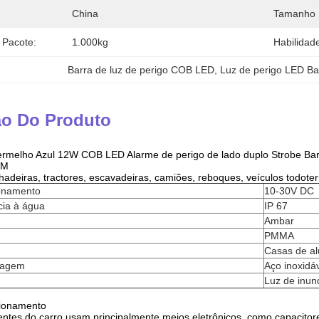
China
Tamanho 
 Pacote:
1.000kg
Habilidad
Barra de luz de perigo COB LED
, 
Luz de perigo LED Ba
ão Do Produto
rmelho Azul 12W COB LED Alarme de perigo de lado duplo Strobe Bar
EM
hadeiras, tractores, escavadeiras, camiões, reboques, veículos todoter
onamento
10-30V DC
cia à água
IP 67
Ambar
PMMA
Casas de al
tagem
Aço inoxidá
Luz de inu
cionamento
tentes do carro usam principalmente meios eletrônicos, como capacit