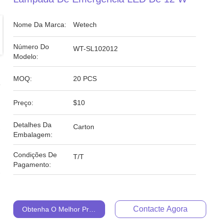
Nome Da Marca:
Wetech
Número Do
WT-SL102012
Modelo:
MOQ:
20 PCS
Preço:
$10
Detalhes Da
Carton
Embalagem:
Condições De
T/T
Pagamento:
Contacte Agora
Obtenha O Melhor Preço