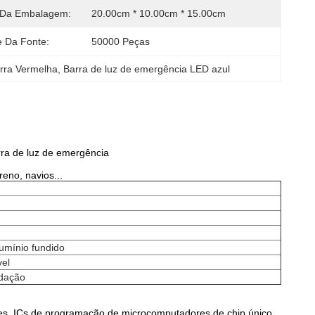
Da Embalagem:
20.00cm * 10.00cm * 15.00cm
e Da Fonte:
50000 Peças
rra Vermelha
, 
Barra de luz de emergência LED azul
ra de luz de emergência
reno, navios...
umínio fundido
vel
ndação
ores, ICs de programação de microcomputadores de chip único,