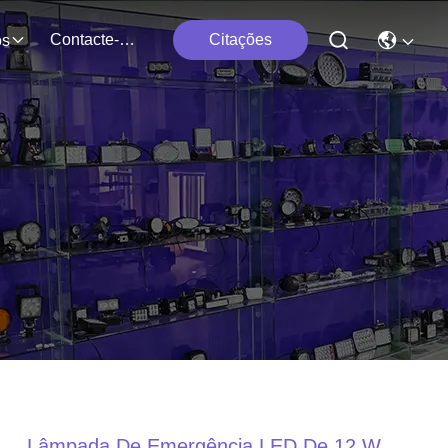
Contacte-Nos
Citações
os
Lâmpada De Emergência LED De 12 W