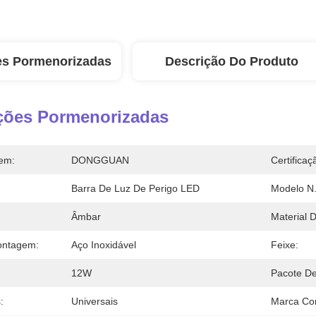
es Pormenorizadas
Descrição Do Produto
ções Pormenorizadas
em:
DONGGUAN
Certificaç
Barra De Luz De Perigo LED
Modelo N.
Âmbar
Material 
ontagem:
Aço Inoxidável
Feixe:
12W
Pacote De
:
Universais
Marca Com