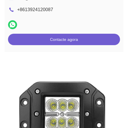
+8613924120087
Contacte agora