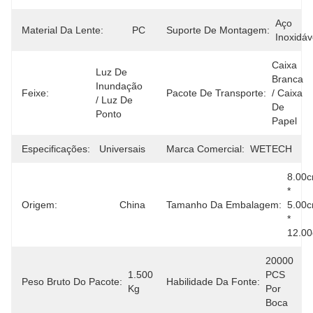
Aço 
Material Da Lente:
PC
Suporte De Montagem:
Inoxidáv
Caixa 
Luz De 
Branca 
Inundação 
Feixe:
Pacote De Transporte:
/ Caixa 
/ Luz De 
De 
Ponto
Papel
Especificações:
Universais
Marca Comercial:
WETECH
8.00c
* 
Origem:
China
Tamanho Da Embalagem:
5.00c
* 
12.0
20000 
1.500 
PCS 
Peso Bruto Do Pacote:
Habilidade Da Fonte:
Kg
Por 
Boca