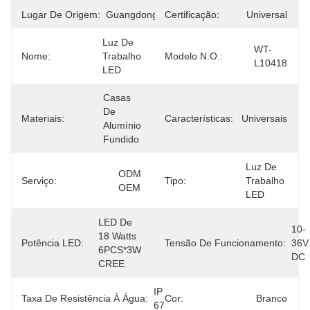
Lugar De Origem:
Guangdong
Certificação:
Universal
Luz De 
WT-
Nome:
Trabalho 
Modelo N.O.:
L10418
LED
Casas 
De 
Materiais:
Características:
Universais
Alumínio 
Fundido
Luz De 
ODM 
Serviço:
Tipo:
Trabalho 
OEM
LED
LED De 
10-
18 Watts 
Potência LED:
Tensão De Funcionamento:
36V 
6PCS*3W 
DC
CREE
IP 
Taxa De Resistência À Água:
Cor:
Branco
67