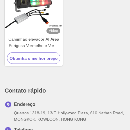
Vídeo
Caminhão elevador AI Área
Perigosa Vermelho e Verde
Cor Luz Ponto Cego
Obtenha o melhor preço
Proximidade Detecção
Sistema de colisão
Contato rápido
Endereço
Quartos 1318-19, 13/F, Hollywood Plaza, 610 Nathan Road,
MONGKOK, KOWLOON, HONG KONG
Telefone