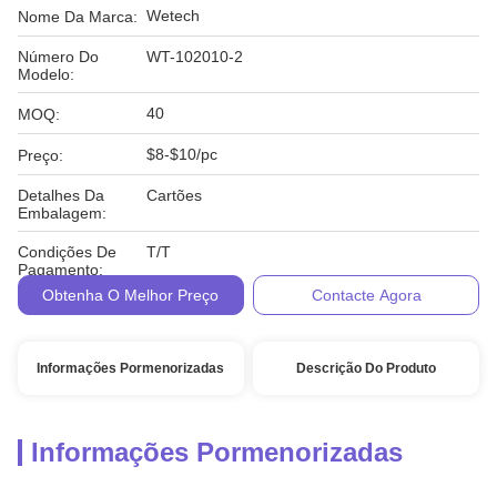
Wetech
Nome Da Marca:
Número Do
WT-102010-2
Modelo:
40
MOQ:
$8-$10/pc
Preço:
Detalhes Da
Cartões
Embalagem:
Condições De
T/T
Pagamento:
Obtenha O Melhor Preço
Contacte Agora
Informações Pormenorizadas
Descrição Do Produto
Informações Pormenorizadas