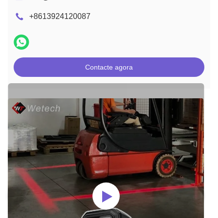
+8613924120087
Contacte agora