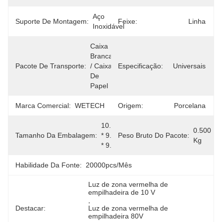
Aço 
Suporte De Montagem:
Feixe:
Linha
Inoxidável
Caixa 
Branca 
Pacote De Transporte:
/ Caixa 
Especificação:
Universais
De 
Papel
Marca Comercial:
WETECH
Origem:
Porcelana
10.00cm 
0.500 
Tamanho Da Embalagem:
* 9.00cm 
Peso Bruto Do Pacote:
Kg
* 9.00cm
Habilidade Da Fonte:
20000pcs/mês
Luz de zona vermelha de 
empilhadeira de 10 V
, 
Destacar:
Luz de zona vermelha de 
empilhadeira 80V