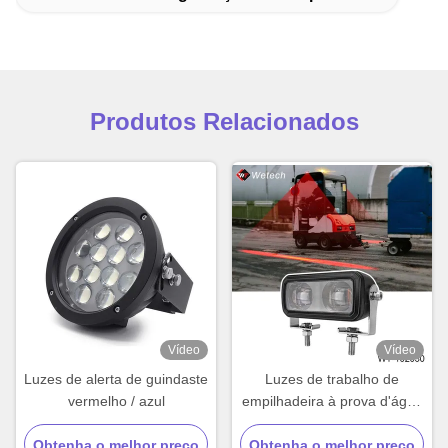
Produtos Relacionados
Vídeo
Vídeo
Luzes de alerta de guindaste
Luzes de trabalho de
vermelho / azul
empilhadeira à prova d'água
12V 24V Luzes de
Obtenha o melhor preço
segurança para pedestres
Obtenha o melhor preço