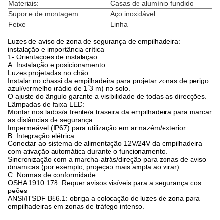
Materiais:
Casas de alumínio fundido
Suporte de montagem
Aço inoxidável
Feixe
Linha
Luzes de aviso de zona de segurança de empilhadeira:
instalação e importância crítica
1- Orientações de instalação
A. Instalação e posicionamento
Luzes projetadas no chão:
Instalar no chassi da empilhadeira para projetar zonas de perigo
azul/vermelho (rádio de 1 ̊3 m) no solo.
O ajuste do ângulo garante a visibilidade de todas as direcções.
Lâmpadas de faixa LED:
Montar nos lados/à frente/à traseira da empilhadeira para marcar
as distâncias de segurança.
Impermeável (IP67) para utilização em armazém/exterior.
B. Integração elétrica
Conectar ao sistema de alimentação 12V/24V da empilhadeira
com ativação automática durante o funcionamento.
Sincronização com a marcha-atrás/direção para zonas de aviso
dinâmicas (por exemplo, projeção mais ampla ao virar).
C. Normas de conformidade
OSHA 1910.178: Requer avisos visíveis para a segurança dos
peões.
ANSI/ITSDF B56.1: obriga a colocação de luzes de zona para
empilhadeiras em zonas de tráfego intenso.