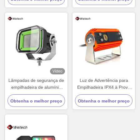
de empilhadeira a prova
d'água 30W
Vídeo
Lâmpadas de segurança de
Luz de Advertência para
empilhadeira de alumínio
Empilhadeira IPX4 à Prova
fundido 60W Lâmpadas de
d'Água 10-110V DC com
segurança de armazém IP67
Obtenha o melhor preço
Obtenha o melhor preço
Carcaça de Alumínio
Fundido e Feixe de Linha
para Marcação de Zona de
Segurança