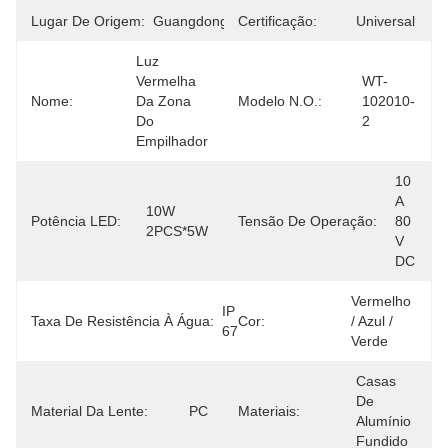
Lugar De Origem:
Guangdong
Certificação:
Universal
Luz 
Vermelha 
WT-
Nome:
Da Zona 
Modelo N.O.:
102010-
Do 
2
Empilhador
10 
A 
10W 
Potência LED:
Tensão De Operação:
80 
2PCS*5W
V 
DC
Vermelho 
IP 
Taxa De Resistência À Água:
Cor:
/ Azul / 
67
Verde
Casas 
De 
Material Da Lente:
PC
Materiais:
Alumínio 
Fundido