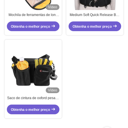
Vídeo
Mochila de ferramentas de lona
Medium Soft Quick Release Bag
Mochila de ferramentas duráveis
Dual Straps Saco de Ferramentas
para eletricistas
Oxford Preto
Obtenha o melhor preço
Obtenha o melhor preço
Vídeo
Saco de cintura de oxford pesado
Saco de ferramentas de cintura
média e macia OEM Para
Obtenha o melhor preço
atividades ao ar livre